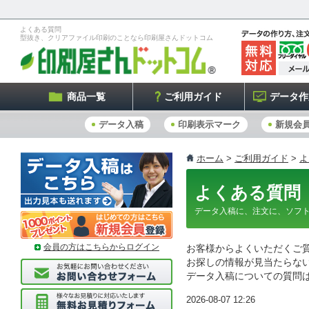
よくある質問
型抜き、クリアファイル印刷のことなら印刷屋さんドットコム
商品一覧
ご利用ガイド
データ作
データ入稿
印刷表示マーク
新規会
ホーム
>
ご利用ガイド
>
よ
よくある質問
データ入稿に、注文に、ソフ
会員の方はこちらからログイン
お客様からよくいただくご
お探しの情報が見当たらな
データ入稿についての質問
2026-08-07 12:26