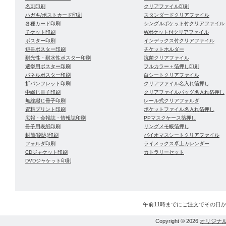
名刺印刷
クリアファイル印刷
ハガキ/ポストカード印刷
スタンダードクリアファイル
各種カード印刷
シングルポケット付クリアファイル
チケット印刷
Wポケット付クリアファイル
ポスター印刷
インデックス付クリアファイル
短冊ポスター印刷
チケットホルダー
耐光性・耐水性ポスター印刷
抗菌クリアファイル
選挙用ポスター印刷
フルカラー＋箔押し印刷
パネルポスター印刷
白シートクリアファイル
折パンフレット印刷
クリアファイル名入れ箔押し
中綴じ冊子印刷
クリアファイルバッグ名入れ箔押し
無線綴じ冊子印刷
レール式クリアフォルダ
資料プリント印刷
ポケットファイル名入れ箔押し
広報・会報誌・情報誌印刷
PPマスクケース箔押し
冊子用表紙印刷
リングメモ帳箔押し
封筒(刷込)印刷
バイオマスシートクリアファイル
フォルダ印刷
ライメックス卓上カレンダー
CDジャケット印刷
カトラリーセット
DVDジャケット印刷
午前11時までにご注文でその日
Copyright © 2026
オリジナ