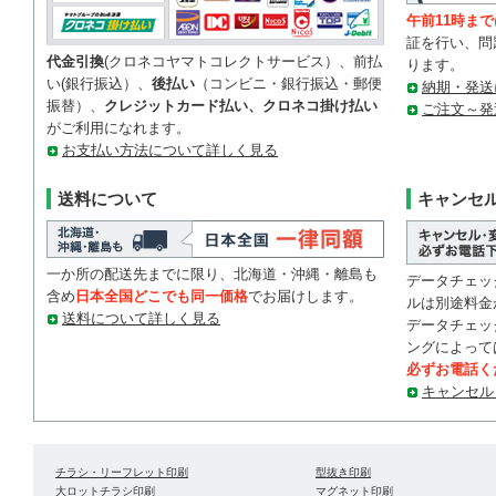
午前11時まで
証を行い、問
代金引換
(クロネコヤマトコレクトサービス）、前払
ります。
い(銀行振込）、
後払い
（コンビニ・銀行振込・郵便
納期・発送
振替）、
クレジットカード払い、クロネコ掛け払い
ご注文～発
がご利用になれます。
お支払い方法について詳しく見る
送料について
キャンセ
一か所の配送先までに限り、北海道・沖縄・離島も
データチェッ
含め
日本全国どこでも同一価格
でお届けします。
ルは別途料金
送料について詳しく見る
データチェッ
ングによって
必ずお電話く
キャンセル
チラシ・リーフレット印刷
型抜き印刷
大ロットチラシ印刷
マグネット印刷