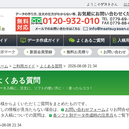
ようこそ
ゲスト
さん
ロ
コム
イド
データ作成ガイド
よくあるご質問
入稿
表示マーク
新規会員登録
無料お見積り
お問い合わせ
ホーム
>
ご利用ガイド
>
よくある質問
> 2026-08-08 21:34
よくある質問
ータ入稿に、注文に、ソフトの使い方に・・迷ったらココ！
客様からよくいただくご質問をまとめたものです。
探しの情報が見当たらない場合は、
お問い合わせフォーム
よりお問合
ータ入稿についての質問は、
各ソフト別データ作成時の注意点
もご覧
-08-08 21:34