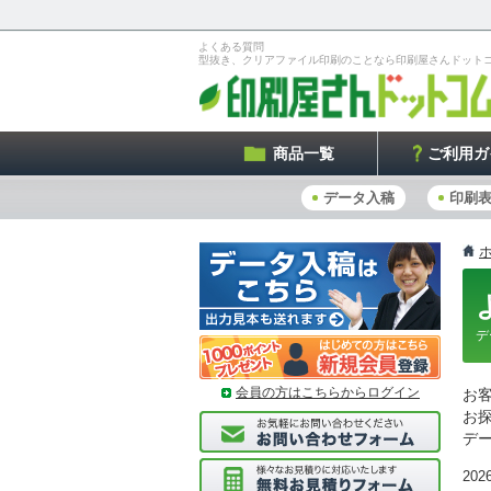
よくある質問
型抜き、クリアファイル印刷のことなら印刷屋さんドット
商品一覧
ご利用ガ
データ入稿
印刷
デ
会員の方はこちらからログイン
お
お
デ
2026