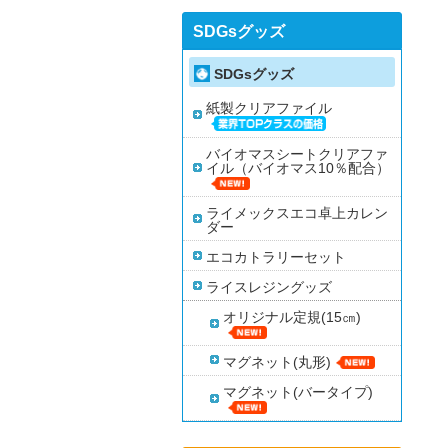
SDGsグッズ
SDGsグッズ
紙製クリアファイル
バイオマスシートクリアファ
イル（バイオマス10％配合）
ライメックスエコ卓上カレン
ダー
エコカトラリーセット
ライスレジングッズ
オリジナル定規(15㎝)
マグネット(丸形)
マグネット(バータイプ)