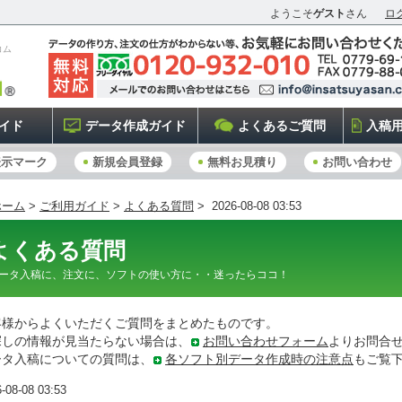
ようこそ
ゲスト
さん
ロ
コム
イド
データ作成ガイド
よくあるご質問
入稿
表示マーク
新規会員登録
無料お見積り
お問い合わせ
ホーム
>
ご利用ガイド
>
よくある質問
> 2026-08-08 03:53
よくある質問
ータ入稿に、注文に、ソフトの使い方に・・迷ったらココ！
客様からよくいただくご質問をまとめたものです。
探しの情報が見当たらない場合は、
お問い合わせフォーム
よりお問合
ータ入稿についての質問は、
各ソフト別データ作成時の注意点
もご覧
-08-08 03:53