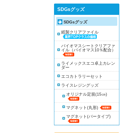
SDGsグッズ
SDGsグッズ
紙製クリアファイル
バイオマスシートクリアファ
イル（バイオマス10％配合）
ライメックスエコ卓上カレン
ダー
エコカトラリーセット
ライスレジングッズ
オリジナル定規(15㎝)
マグネット(丸形)
マグネット(バータイプ)