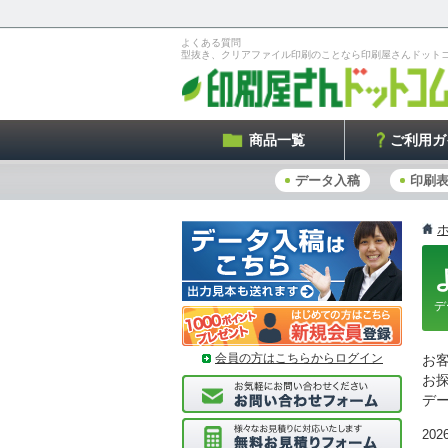
よくある質問
型抜き、クリアファイル印刷のことなら印刷屋さんドット
商品一覧
ご利用ガ
データ入稿
印刷
デ
会員の方はこちらからログイン
お
お
デ
2026