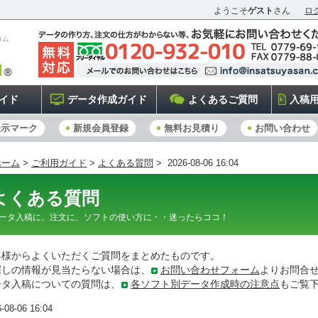
ようこそ
ゲスト
さん
ロ
コム
イド
データ作成ガイド
よくあるご質問
入稿
表示マーク
新規会員登録
無料お見積り
お問い合わせ
ホーム
>
ご利用ガイド
>
よくある質問
> 2026-08-06 16:04
よくある質問
ータ入稿に、注文に、ソフトの使い方に・・迷ったらココ！
客様からよくいただくご質問をまとめたものです。
探しの情報が見当たらない場合は、
お問い合わせフォーム
よりお問合
ータ入稿についての質問は、
各ソフト別データ作成時の注意点
もご覧
-08-06 16:04