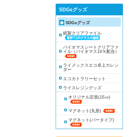
SDGsグッズ
SDGsグッズ
紙製クリアファイル
バイオマスシートクリアファ
イル（バイオマス10％配合）
ライメックスエコ卓上カレン
ダー
エコカトラリーセット
ライスレジングッズ
オリジナル定規(15㎝)
マグネット(丸形)
マグネット(バータイプ)