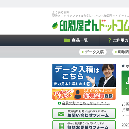
よくある質問
型抜き、クリアファイル印刷のことなら印刷屋さんドット
商品一覧
ご利用ガ
データ入稿
印刷
デ
会員の方はこちらからログイン
お
お
デ
2026