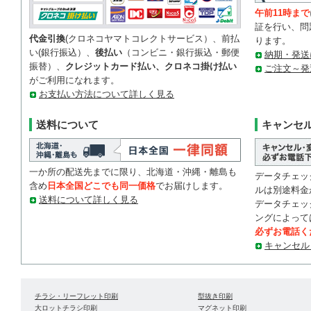
午前11時まで
証を行い、問
代金引換
(クロネコヤマトコレクトサービス）、前払
ります。
い(銀行振込）、
後払い
（コンビニ・銀行振込・郵便
納期・発送
振替）、
クレジットカード払い、クロネコ掛け払い
ご注文～発
がご利用になれます。
お支払い方法について詳しく見る
送料について
キャンセ
一か所の配送先までに限り、北海道・沖縄・離島も
データチェッ
含め
日本全国どこでも同一価格
でお届けします。
ルは別途料金
送料について詳しく見る
データチェッ
ングによって
必ずお電話く
キャンセル
チラシ・リーフレット印刷
型抜き印刷
大ロットチラシ印刷
マグネット印刷