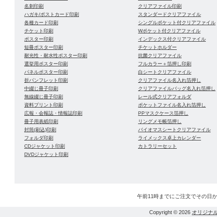
名刺印刷
クリアファイル印刷
ハガキ/ポストカード印刷
スタンダードクリアファイル
各種カード印刷
シングルポケット付クリアファイル
チケット印刷
Wポケット付クリアファイル
ポスター印刷
インデックス付クリアファイル
短冊ポスター印刷
チケットホルダー
耐光性・耐水性ポスター印刷
抗菌クリアファイル
選挙用ポスター印刷
フルカラー＋箔押し印刷
パネルポスター印刷
白シートクリアファイル
折パンフレット印刷
クリアファイル名入れ箔押し
中綴じ冊子印刷
クリアファイルバッグ名入れ箔押し
無線綴じ冊子印刷
レール式クリアフォルダ
資料プリント印刷
ポケットファイル名入れ箔押し
広報・会報誌・情報誌印刷
PPマスクケース箔押し
冊子用表紙印刷
リングメモ帳箔押し
封筒(刷込)印刷
バイオマスシートクリアファイル
フォルダ印刷
ライメックス卓上カレンダー
CDジャケット印刷
カトラリーセット
DVDジャケット印刷
午前11時までにご注文でその日
Copyright © 2026
オリジナ