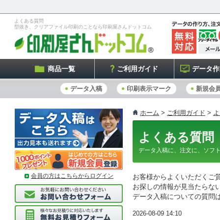
よくある質問
型抜き、クリアファイル印刷のことなら印刷屋さんドットコム
商品一覧
ご利用ガイド
データ作
データ入稿
印刷表示マーク
新規会
ホーム
>
ご利用ガイド
>
よ
よくある質問
データ入稿に、注文に、ソフ
会員の方はこちらからログイン
お客様からよくいただくご
お探しの情報が見当たらな
データ入稿についての質問
2026-08-09 14:10