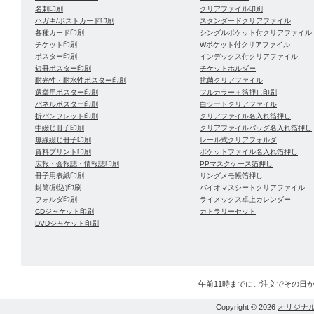
名刺印刷
クリアファイル印刷
ハガキ/ポストカード印刷
スタンダードクリアファイル
各種カード印刷
シングルポケット付クリアファイル
チケット印刷
Wポケット付クリアファイル
ポスター印刷
インデックス付クリアファイル
短冊ポスター印刷
チケットホルダー
耐光性・耐水性ポスター印刷
抗菌クリアファイル
選挙用ポスター印刷
フルカラー＋箔押し印刷
パネルポスター印刷
白シートクリアファイル
折パンフレット印刷
クリアファイル名入れ箔押し
中綴じ冊子印刷
クリアファイルバッグ名入れ箔押し
無線綴じ冊子印刷
レール式クリアフォルダ
資料プリント印刷
ポケットファイル名入れ箔押し
広報・会報誌・情報誌印刷
PPマスクケース箔押し
冊子用表紙印刷
リングメモ帳箔押し
封筒(刷込)印刷
バイオマスシートクリアファイル
フォルダ印刷
ライメックス卓上カレンダー
CDジャケット印刷
カトラリーセット
DVDジャケット印刷
午前11時までにご注文でその日
Copyright © 2026
オリジナ