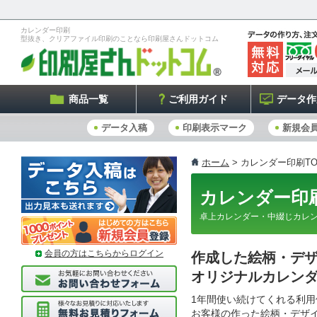
カレンダー印刷
型抜き、クリアファイル印刷のことなら印刷屋さんドットコム
商品一覧
ご利用ガイド
データ作
データ入稿
印刷表示マーク
新規会
ホーム
> カレンダー印刷TO
カレンダー
卓上カレンダー・中綴じカレ
会員の方はこちらからログイン
作成した絵柄・デ
オリジナルカレン
1年間使い続けてくれる利
お客様の作った絵柄・デザ