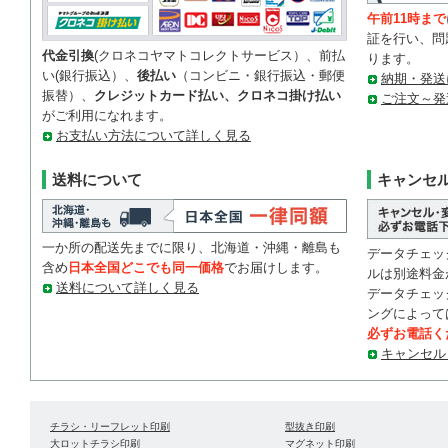
午前11時まで
証を行い、問
代金引換
(クロネコヤマトコレクトサービス）、前払
ります。
い(銀行振込）、
後払い
（コンビニ・銀行振込・郵便
納期・発送
振替）、
クレジットカード払い、クロネコ掛け払い
ご注文～発
がご利用になれます。
お支払い方法について詳しく見る
送料について
キャンセ
一か所の配送先までに限り、北海道・沖縄・離島も
データチェッ
含め
日本全国どこでも同一価格
でお届けします。
ルは別途料金
送料について詳しく見る
データチェッ
ングによって
必ずお電話く
キャンセル
チラシ・リーフレット印刷
型抜き印刷
大ロットチラシ印刷
マグネット印刷