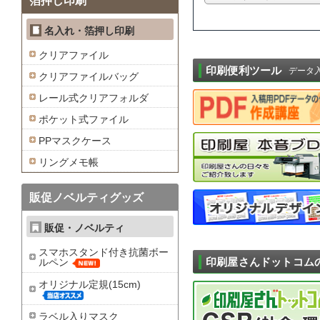
箔押し印刷
名入れ・箔押し印刷
クリアファイル
印刷便利ツール
データ
クリアファイルバッグ
レール式クリアフォルダ
ポケット式ファイル
PPマスクケース
リングメモ帳
販促ノベルティグッズ
販促・ノベルティ
スマホスタンド付き抗菌ボー
印刷屋さんドットコム
ルペン
オリジナル定規(15cm)
ラベル入りマスク