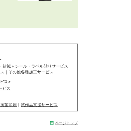
＞
入・封緘＋シール・ラベル貼りサービス
ビス
｜
その他各種加工サービス
ビス＞
ービス
｜
抗菌印刷
｜
試作品支援サービス
ページトップ