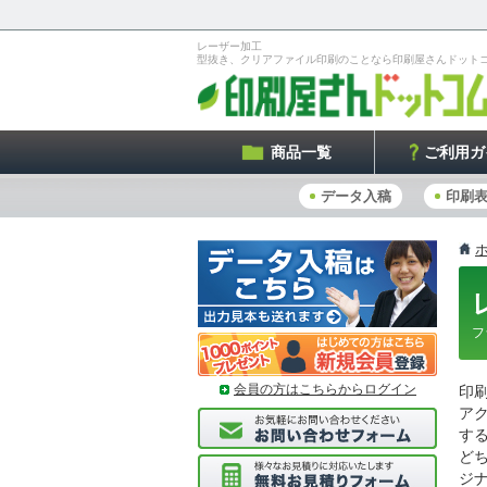
レーザー加工
型抜き、クリアファイル印刷のことなら印刷屋さんドット
商品一覧
ご利用ガ
データ入稿
印刷
フ
会員の方はこちらからログイン
印
ア
す
ど
ジ