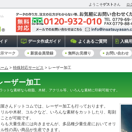
ようこそ
ゲスト
さん
ロ
コム
イド
データ作成ガイド
よくあるご質問
入稿
表示マーク
新規会員登録
無料お見積り
お問い合わせ
ホーム
>
特殊対応サービス
> レーザー加工
レーザー加工
ラットな素材なら樹脂、木材、アクリル等、いろんな素材に印刷可能です。
刷屋さんドットコムでは、レーザー加工も行っております。
クリルや木材、コルクなど、いろんな素材をカットしたり、彫刻
ることが可能です。
ちらも大量生産には向きませんが、多品種少量生産においてオリ
ナル性の高い商品が生産できます。