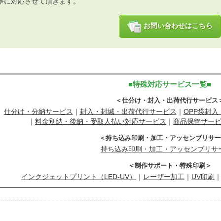
寧に対応させて頂きます。
お問い合わせはこちら
■特殊対応サービス一覧■
＜仕分け・封入・出荷代行サービス
仕分け・分納サービス
｜
封入・封緘・出荷代行サービス
｜
OPP袋封
｜
料金別納・後納・受取人払い対応サービス
｜
商品保管サー
＜持ち込み印刷・加工・アッセンブリサー
持ち込み印刷・加工・アッセンブリサ
＜制作サポート・特殊印刷＞
インクジェットプリント（LED-UV）
｜
レーザー加工
｜
UV印刷