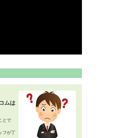
コムは
ことで
ッフが丁