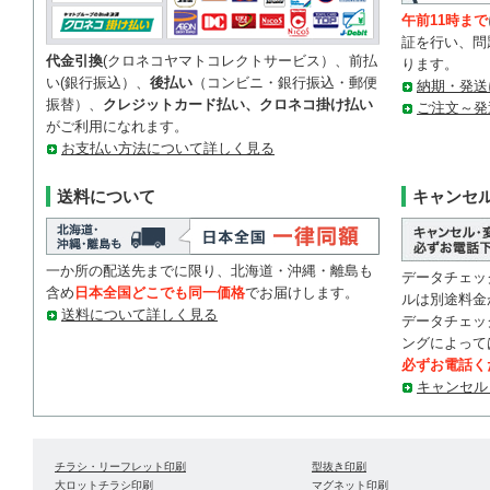
午前11時まで
証を行い、問
代金引換
(クロネコヤマトコレクトサービス）、前払
ります。
い(銀行振込）、
後払い
（コンビニ・銀行振込・郵便
納期・発送
振替）、
クレジットカード払い、クロネコ掛け払い
ご注文～発
がご利用になれます。
お支払い方法について詳しく見る
送料について
キャンセ
一か所の配送先までに限り、北海道・沖縄・離島も
データチェッ
含め
日本全国どこでも同一価格
でお届けします。
ルは別途料金
送料について詳しく見る
データチェッ
ングによって
必ずお電話く
キャンセル
チラシ・リーフレット印刷
型抜き印刷
大ロットチラシ印刷
マグネット印刷