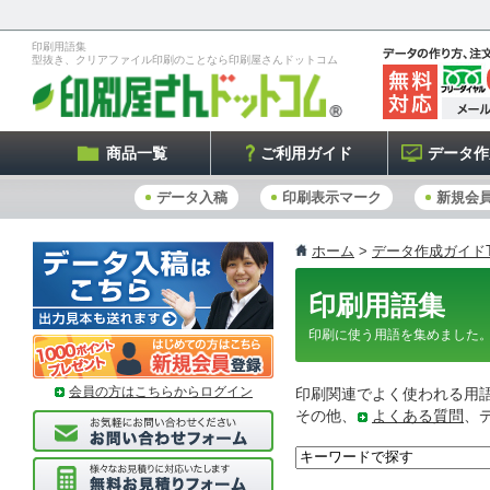
印刷用語集
型抜き、クリアファイル印刷のことなら印刷屋さんドットコム
商品一覧
ご利用ガイド
データ作
データ入稿
印刷表示マーク
新規会
ホーム
>
データ作成ガイドT
印刷用語集
印刷に使う用語を集めました
会員の方はこちらからログイン
印刷関連でよく使われる用
その他、
よくある質問
、