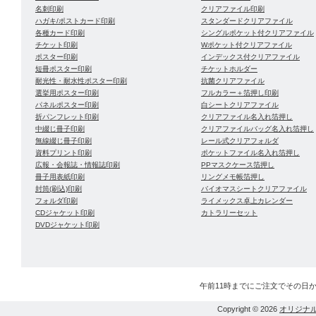
名刺印刷
クリアファイル印刷
ハガキ/ポストカード印刷
スタンダードクリアファイル
各種カード印刷
シングルポケット付クリアファイル
チケット印刷
Wポケット付クリアファイル
ポスター印刷
インデックス付クリアファイル
短冊ポスター印刷
チケットホルダー
耐光性・耐水性ポスター印刷
抗菌クリアファイル
選挙用ポスター印刷
フルカラー＋箔押し印刷
パネルポスター印刷
白シートクリアファイル
折パンフレット印刷
クリアファイル名入れ箔押し
中綴じ冊子印刷
クリアファイルバッグ名入れ箔押し
無線綴じ冊子印刷
レール式クリアフォルダ
資料プリント印刷
ポケットファイル名入れ箔押し
広報・会報誌・情報誌印刷
PPマスクケース箔押し
冊子用表紙印刷
リングメモ帳箔押し
封筒(刷込)印刷
バイオマスシートクリアファイル
フォルダ印刷
ライメックス卓上カレンダー
CDジャケット印刷
カトラリーセット
DVDジャケット印刷
午前11時までにご注文でその日
Copyright © 2026
オリジナ