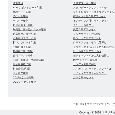
名刺印刷
クリアファイル印刷
ハガキ/ポストカード印刷
スタンダードクリアファイル
各種カード印刷
シングルポケット付クリアファイル
チケット印刷
Wポケット付クリアファイル
ポスター印刷
インデックス付クリアファイル
短冊ポスター印刷
チケットホルダー
耐光性・耐水性ポスター印刷
抗菌クリアファイル
選挙用ポスター印刷
フルカラー＋箔押し印刷
パネルポスター印刷
白シートクリアファイル
折パンフレット印刷
クリアファイル名入れ箔押し
中綴じ冊子印刷
クリアファイルバッグ名入れ箔押し
無線綴じ冊子印刷
レール式クリアフォルダ
資料プリント印刷
ポケットファイル名入れ箔押し
広報・会報誌・情報誌印刷
PPマスクケース箔押し
冊子用表紙印刷
リングメモ帳箔押し
封筒(刷込)印刷
バイオマスシートクリアファイル
フォルダ印刷
ライメックス卓上カレンダー
CDジャケット印刷
カトラリーセット
DVDジャケット印刷
午前11時までにご注文でその日
Copyright © 2026
オリジナ