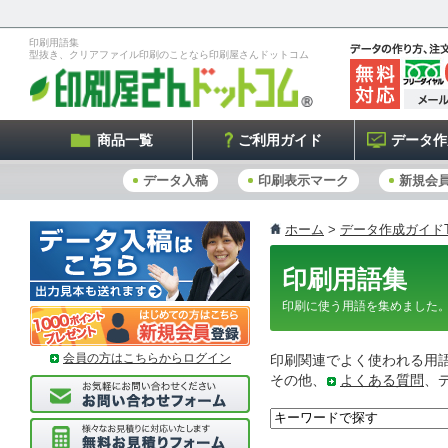
印刷用語集
型抜き、クリアファイル印刷のことなら印刷屋さんドットコム
商品一覧
ご利用ガイド
データ作
データ入稿
印刷表示マーク
新規会
ホーム
>
データ作成ガイドT
印刷用語集
印刷に使う用語を集めました
会員の方はこちらからログイン
印刷関連でよく使われる用
その他、
よくある質問
、