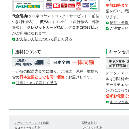
午前11時まで
証を行い、問
代金引換
(クロネコヤマトコレクトサービス）、前払
ります。
い(銀行振込）、
後払い
（コンビニ・銀行振込・郵便
納期・発送
振替）、
クレジットカード払い、クロネコ掛け払い
ご注文～発
がご利用になれます。
お支払い方法について詳しく見る
送料について
キャンセ
一か所の配送先までに限り、北海道・沖縄・離島も
データチェッ
含め
日本全国どこでも同一価格
でお届けします。
ルは別途料金
送料について詳しく見る
データチェッ
ングによって
必ずお電話く
キャンセル
チラシ・リーフレット印刷
型抜き印刷
大ロットチラシ印刷
マグネット印刷