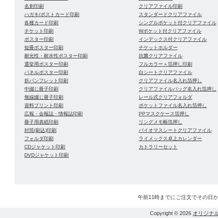
名刺印刷
クリアファイル印刷
ハガキ/ポストカード印刷
スタンダードクリアファイル
各種カード印刷
シングルポケット付クリアファイル
チケット印刷
Wポケット付クリアファイル
ポスター印刷
インデックス付クリアファイル
短冊ポスター印刷
チケットホルダー
耐光性・耐水性ポスター印刷
抗菌クリアファイル
選挙用ポスター印刷
フルカラー＋箔押し印刷
パネルポスター印刷
白シートクリアファイル
折パンフレット印刷
クリアファイル名入れ箔押し
中綴じ冊子印刷
クリアファイルバッグ名入れ箔押し
無線綴じ冊子印刷
レール式クリアフォルダ
資料プリント印刷
ポケットファイル名入れ箔押し
広報・会報誌・情報誌印刷
PPマスクケース箔押し
冊子用表紙印刷
リングメモ帳箔押し
封筒(刷込)印刷
バイオマスシートクリアファイル
フォルダ印刷
ライメックス卓上カレンダー
CDジャケット印刷
カトラリーセット
DVDジャケット印刷
午前11時までにご注文でその日
Copyright © 2026
オリジナ