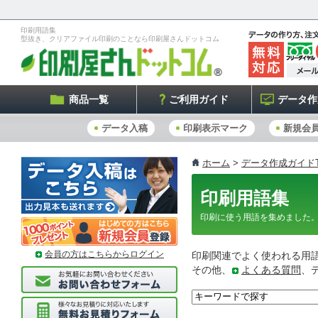
印刷用語集
型抜き、クリアファイル印刷のことなら印刷屋さんドットコム
商品一覧
ご利用ガイド
データ作
データ入稿
印刷表示マーク
新規会
ホーム
>
データ作成ガイドT
印刷用語集
印刷に使う用語を集めました
会員の方はこちらからログイン
印刷関連でよく使われる用
その他、
よくある質問
、