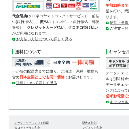
午前11時まで
証を行い、問
代金引換
(クロネコヤマトコレクトサービス）、前払
ります。
い(銀行振込）、
後払い
（コンビニ・銀行振込・郵便
納期・発送
振替）、
クレジットカード払い、クロネコ掛け払い
ご注文～発
がご利用になれます。
お支払い方法について詳しく見る
送料について
キャンセ
一か所の配送先までに限り、北海道・沖縄・離島も
データチェッ
含め
日本全国どこでも同一価格
でお届けします。
ルは別途料金
送料について詳しく見る
データチェッ
ングによって
必ずお電話く
キャンセル
チラシ・リーフレット印刷
型抜き印刷
大ロットチラシ印刷
マグネット印刷