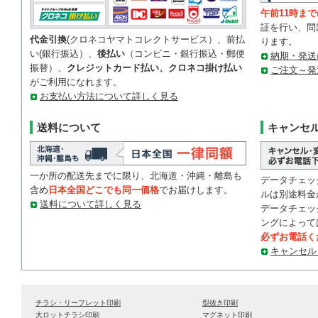
午前11時まで
証を行い、問
代金引換
(クロネコヤマトコレクトサービス）、前払
ります。
い(銀行振込）、
後払い
（コンビニ・銀行振込・郵便
納期・発送
振替）、
クレジットカード払い、クロネコ掛け払い
ご注文～発
がご利用になれます。
お支払い方法について詳しく見る
送料について
キャンセ
一か所の配送先までに限り、北海道・沖縄・離島も
データチェッ
含め
日本全国どこでも同一価格
でお届けします。
ルは別途料金
送料について詳しく見る
データチェッ
ングによって
必ずお電話く
キャンセル
チラシ・リーフレット印刷
型抜き印刷
大ロットチラシ印刷
マグネット印刷