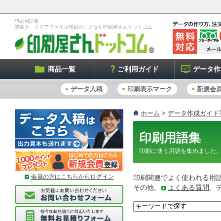
印刷用語集
型抜き、クリアファイル印刷のことなら印刷屋さんドットコム
商品一覧
ご利用ガイド
データ作
データ入稿
印刷表示マーク
新規会
ホーム
>
データ作成ガイドT
印刷用語集
印刷に使う用語を集めました
会員の方はこちらからログイン
印刷関連でよく使われる用
その他、
よくある質問
、