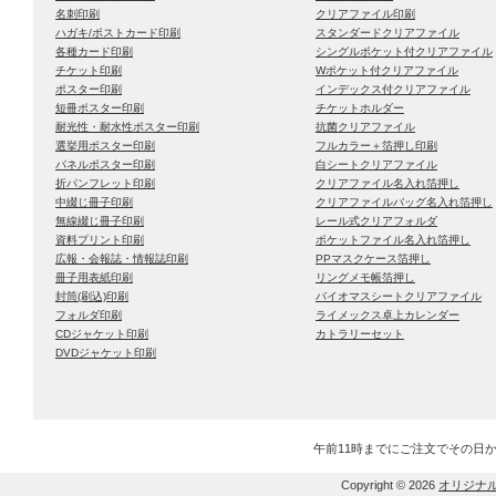
名刺印刷
クリアファイル印刷
ハガキ/ポストカード印刷
スタンダードクリアファイル
各種カード印刷
シングルポケット付クリアファイル
チケット印刷
Wポケット付クリアファイル
ポスター印刷
インデックス付クリアファイル
短冊ポスター印刷
チケットホルダー
耐光性・耐水性ポスター印刷
抗菌クリアファイル
選挙用ポスター印刷
フルカラー＋箔押し印刷
パネルポスター印刷
白シートクリアファイル
折パンフレット印刷
クリアファイル名入れ箔押し
中綴じ冊子印刷
クリアファイルバッグ名入れ箔押し
無線綴じ冊子印刷
レール式クリアフォルダ
資料プリント印刷
ポケットファイル名入れ箔押し
広報・会報誌・情報誌印刷
PPマスクケース箔押し
冊子用表紙印刷
リングメモ帳箔押し
封筒(刷込)印刷
バイオマスシートクリアファイル
フォルダ印刷
ライメックス卓上カレンダー
CDジャケット印刷
カトラリーセット
DVDジャケット印刷
午前11時までにご注文でその日
Copyright © 2026
オリジナ