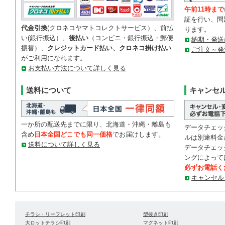
午前11時まで
証を行い、問
代金引換
(クロネコヤマトコレクトサービス）、前払
ります。
い(銀行振込）、
後払い
（コンビニ・銀行振込・郵便
納期・発送
振替）、
クレジットカード払い、クロネコ掛け払い
ご注文～発
がご利用になれます。
お支払い方法について詳しく見る
送料について
キャンセ
一か所の配送先までに限り、北海道・沖縄・離島も
データチェッ
含め
日本全国どこでも同一価格
でお届けします。
ルは別途料金
送料について詳しく見る
データチェッ
ングによって
必ずお電話く
キャンセル
チラシ・リーフレット印刷
型抜き印刷
大ロットチラシ印刷
マグネット印刷