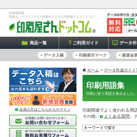
印刷用語集
型抜き、クリアファイル印刷のことなら印刷屋さんドットコム
商品一覧
ご利用ガイド
データ作
データ入稿
印刷表示マーク
新規会
ホーム
>
データ作成ガイドT
印刷用語集
印刷に使う用語を集めました
会員の方はこちらからログイン
印刷関連でよく使われる用
その他、
よくある質問
、