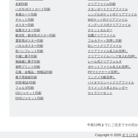
名刺印刷
クリアファイル印刷
ハガキ/ポストカード印刷
スタンダードクリアファイル
各種カード印刷
シングルポケット付クリアファイル
チケット印刷
Wポケット付クリアファイル
ポスター印刷
インデックス付クリアファイル
短冊ポスター印刷
チケットホルダー
耐光性・耐水性ポスター印刷
抗菌クリアファイル
選挙用ポスター印刷
フルカラー＋箔押し印刷
パネルポスター印刷
白シートクリアファイル
折パンフレット印刷
クリアファイル名入れ箔押し
中綴じ冊子印刷
クリアファイルバッグ名入れ箔押し
無線綴じ冊子印刷
レール式クリアフォルダ
資料プリント印刷
ポケットファイル名入れ箔押し
広報・会報誌・情報誌印刷
PPマスクケース箔押し
冊子用表紙印刷
リングメモ帳箔押し
封筒(刷込)印刷
バイオマスシートクリアファイル
フォルダ印刷
ライメックス卓上カレンダー
CDジャケット印刷
カトラリーセット
DVDジャケット印刷
午前11時までにご注文でその日
Copyright © 2026
オリジナ