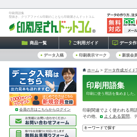
印刷用語集
型抜き、クリアファイル印刷のことなら印刷屋さんドットコム
商品一覧
ご利用ガイド
データ作
データ入稿
印刷表示マーク
新規会
ホーム
>
データ作成ガイドT
印刷用語集
印刷に使う用語を集めました
会員の方はこちらからログイン
印刷関連でよく使われる用
その他、
よくある質問
、