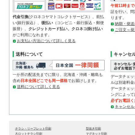
午前11時まで
証を行い、問
代金引換
(クロネコヤマトコレクトサービス）、前払
ります。
い(銀行振込）、
後払い
（コンビニ・銀行振込・郵便
納期・発送
振替）、
クレジットカード払い、クロネコ掛け払い
ご注文～発
がご利用になれます。
お支払い方法について詳しく見る
送料について
キャンセ
一か所の配送先までに限り、北海道・沖縄・離島も
データチェッ
含め
日本全国どこでも同一価格
でお届けします。
ルは別途料金
送料について詳しく見る
データチェッ
ングによって
必ずお電話く
キャンセル
チラシ・リーフレット印刷
型抜き印刷
大ロットチラシ印刷
マグネット印刷