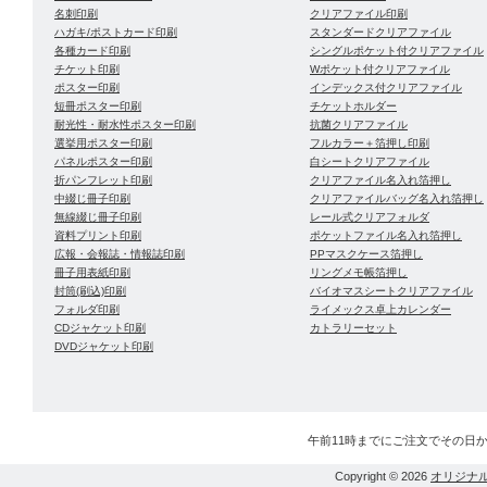
名刺印刷
クリアファイル印刷
ハガキ/ポストカード印刷
スタンダードクリアファイル
各種カード印刷
シングルポケット付クリアファイル
チケット印刷
Wポケット付クリアファイル
ポスター印刷
インデックス付クリアファイル
短冊ポスター印刷
チケットホルダー
耐光性・耐水性ポスター印刷
抗菌クリアファイル
選挙用ポスター印刷
フルカラー＋箔押し印刷
パネルポスター印刷
白シートクリアファイル
折パンフレット印刷
クリアファイル名入れ箔押し
中綴じ冊子印刷
クリアファイルバッグ名入れ箔押し
無線綴じ冊子印刷
レール式クリアフォルダ
資料プリント印刷
ポケットファイル名入れ箔押し
広報・会報誌・情報誌印刷
PPマスクケース箔押し
冊子用表紙印刷
リングメモ帳箔押し
封筒(刷込)印刷
バイオマスシートクリアファイル
フォルダ印刷
ライメックス卓上カレンダー
CDジャケット印刷
カトラリーセット
DVDジャケット印刷
午前11時までにご注文でその日
Copyright © 2026
オリジナ