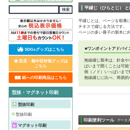
平綴じ（ひらとじ） と
平綴じとは、ページを順番
チキスで綴じる方法です。
ページの多い冊子の製本に
■ワンポイントアドバイ
SDGsグッズはこちら
無線綴じ製本は、針金や
防災・熱中症対策グッズは
こちら
ぱいまで開くことは可能
側（ノド）いっぱいまで
紙への印刷商品はこちら
無線綴じに比べ、簡易的
型抜・マグネット印刷
型抜印刷
型抜印刷
印刷便利ツール
データ
マグネット印刷