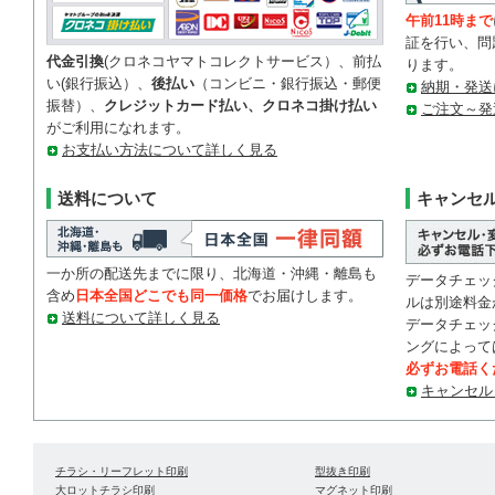
午前11時まで
証を行い、問
代金引換
(クロネコヤマトコレクトサービス）、前払
ります。
い(銀行振込）、
後払い
（コンビニ・銀行振込・郵便
納期・発送
振替）、
クレジットカード払い、クロネコ掛け払い
ご注文～発
がご利用になれます。
お支払い方法について詳しく見る
送料について
キャンセ
一か所の配送先までに限り、北海道・沖縄・離島も
データチェッ
含め
日本全国どこでも同一価格
でお届けします。
ルは別途料金
送料について詳しく見る
データチェッ
ングによって
必ずお電話く
キャンセル
チラシ・リーフレット印刷
型抜き印刷
大ロットチラシ印刷
マグネット印刷