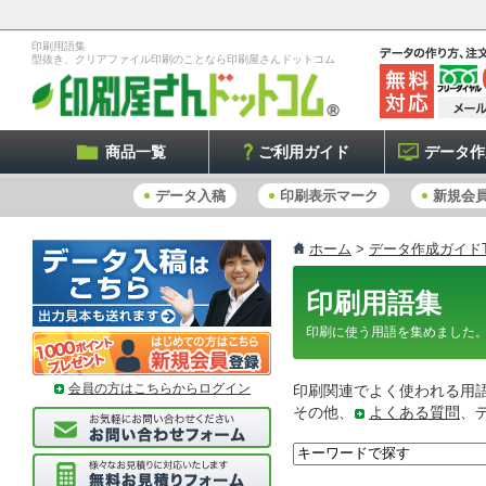
印刷用語集
型抜き、クリアファイル印刷のことなら印刷屋さんドットコム
商品一覧
ご利用ガイド
データ作
データ入稿
印刷表示マーク
新規会
ホーム
>
データ作成ガイドT
印刷用語集
印刷に使う用語を集めました
会員の方はこちらからログイン
印刷関連でよく使われる用
その他、
よくある質問
、