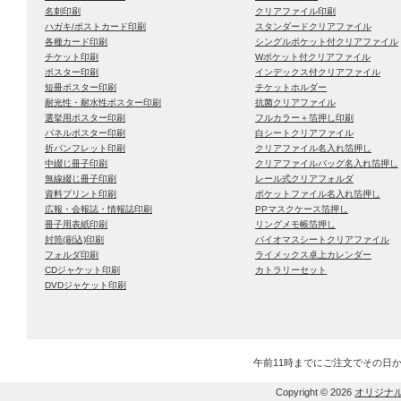
名刺印刷
クリアファイル印刷
ハガキ/ポストカード印刷
スタンダードクリアファイル
各種カード印刷
シングルポケット付クリアファイル
チケット印刷
Wポケット付クリアファイル
ポスター印刷
インデックス付クリアファイル
短冊ポスター印刷
チケットホルダー
耐光性・耐水性ポスター印刷
抗菌クリアファイル
選挙用ポスター印刷
フルカラー＋箔押し印刷
パネルポスター印刷
白シートクリアファイル
折パンフレット印刷
クリアファイル名入れ箔押し
中綴じ冊子印刷
クリアファイルバッグ名入れ箔押し
無線綴じ冊子印刷
レール式クリアフォルダ
資料プリント印刷
ポケットファイル名入れ箔押し
広報・会報誌・情報誌印刷
PPマスクケース箔押し
冊子用表紙印刷
リングメモ帳箔押し
封筒(刷込)印刷
バイオマスシートクリアファイル
フォルダ印刷
ライメックス卓上カレンダー
CDジャケット印刷
カトラリーセット
DVDジャケット印刷
午前11時までにご注文でその日
Copyright © 2026
オリジナ