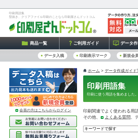
印刷用語集
型抜き、クリアファイル印刷のことなら印刷屋さんドットコム
商品一覧
ご利用ガイド
データ作
データ入稿
印刷表示マーク
新規会
ホーム
>
データ作成ガイドT
印刷用語集
印刷に使う用語を集めました
会員の方はこちらからログイン
印刷関連でよく使われる用
その他、
よくある質問
、