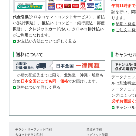
午前11時まで
証を行い、問
代金引換
(クロネコヤマトコレクトサービス）、前払
ります。
い(銀行振込）、
後払い
（コンビニ・銀行振込・郵便
納期・発送
振替）、
クレジットカード払い、クロネコ掛け払い
ご注文～発
がご利用になれます。
お支払い方法について詳しく見る
送料について
キャンセ
一か所の配送先までに限り、北海道・沖縄・離島も
データチェッ
含め
日本全国どこでも同一価格
でお届けします。
ルは別途料金
送料について詳しく見る
データチェッ
ングによって
必ずお電話く
キャンセル
チラシ・リーフレット印刷
型抜き印刷
大ロットチラシ印刷
マグネット印刷