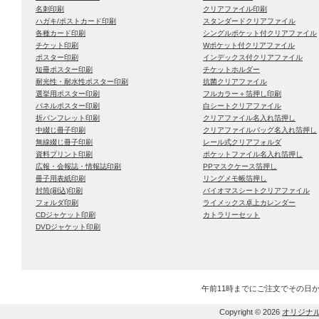
名刺印刷
クリアファイル印刷
ハガキ/ポストカード印刷
スタンダードクリアファイル
各種カード印刷
シングルポケット付クリアファイル
チケット印刷
Wポケット付クリアファイル
ポスター印刷
インデックス付クリアファイル
短冊ポスター印刷
チケットホルダー
耐光性・耐水性ポスター印刷
抗菌クリアファイル
選挙用ポスター印刷
フルカラー＋箔押し印刷
パネルポスター印刷
白シートクリアファイル
折パンフレット印刷
クリアファイル名入れ箔押し
中綴じ冊子印刷
クリアファイルバッグ名入れ箔押し
無線綴じ冊子印刷
レール式クリアフォルダ
資料プリント印刷
ポケットファイル名入れ箔押し
広報・会報誌・情報誌印刷
PPマスクケース箔押し
冊子用表紙印刷
リングメモ帳箔押し
封筒(刷込)印刷
バイオマスシートクリアファイル
フォルダ印刷
ライメックス卓上カレンダー
CDジャケット印刷
カトラリーセット
DVDジャケット印刷
午前11時までにご注文でその日
Copyright © 2026
オリジナ