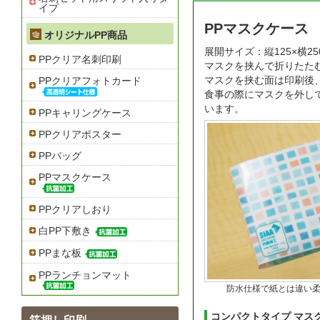
イプ
PPマスクケース
オリジナルPP商品
展開サイズ：縦125×横25
PPクリア名刺印刷
マスクを挟んで折りたた
マスクを挟む面は印刷後
PPクリアフォトカード
食事の際にマスクを外し
います。
PPキャリングケース
PPクリアポスター
PPバッグ
PPマスクケース
PPクリアしおり
白PP下敷き
PPまな板
PPランチョンマット
防水仕様で紙とは違い
コンパクトタイプ マス