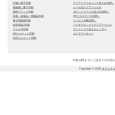
中綴じ冊子印刷
クリアファイルバッグ名入れ箔押し
無線綴じ冊子印刷
レール式クリアフォルダ
資料プリント印刷
ポケットファイル名入れ箔押し
広報・会報誌・情報誌印刷
PPマスクケース箔押し
冊子用表紙印刷
リングメモ帳箔押し
封筒(刷込)印刷
バイオマスシートクリアファイル
フォルダ印刷
ライメックス卓上カレンダー
CDジャケット印刷
カトラリーセット
DVDジャケット印刷
午前11時までにご注文でその日
Copyright © 2026
オリジナ