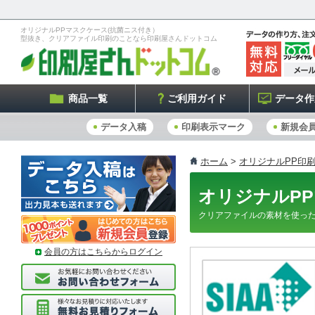
オリジナルPPマスクケース(抗菌ニス付き）
型抜き、クリアファイル印刷のことなら印刷屋さんドットコム
商品一覧
ご利用ガイド
データ作
データ入稿
印刷表示マーク
新規会
ホーム
>
オリジナルPP印刷
オリジナルP
クリアファイルの素材を使っ
会員の方はこちらからログイン