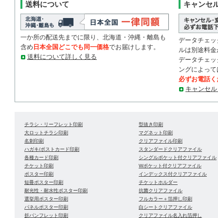
送料について
キャンセ
一か所の配送先までに限り、北海道・沖縄・離島も
データチェッ
含め
日本全国どこでも同一価格
でお届けします。
ルは別途料金
送料について詳しく見る
データチェッ
ングによって
必ずお電話く
キャンセル
チラシ・リーフレット印刷
型抜き印刷
大ロットチラシ印刷
マグネット印刷
名刺印刷
クリアファイル印刷
ハガキ/ポストカード印刷
スタンダードクリアファイル
各種カード印刷
シングルポケット付クリアファイル
チケット印刷
Wポケット付クリアファイル
ポスター印刷
インデックス付クリアファイル
短冊ポスター印刷
チケットホルダー
耐光性・耐水性ポスター印刷
抗菌クリアファイル
選挙用ポスター印刷
フルカラー＋箔押し印刷
パネルポスター印刷
白シートクリアファイル
折パンフレット印刷
クリアファイル名入れ箔押し