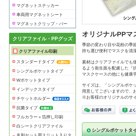
マグネットステッカー
車両用マグネットシート
マグネットクリップ・バー
オリジナルPPマ
クリアファイル・PPグッズ
季節の変わり目や花粉の季
持ち運び便利でマスクを清
クリアファイル印刷
スタンダードタイプ
素材はクリアファイルでも
るよう衛生面を配慮した『
シングルポケットタイプ
マスクケースの他にも健康
Wポケットタイプ
サイズは、「シングルポケ
インデックスタイプ
用意してございますので、
※お客様のオリジナルのサ
チケットホルダー
抗菌タイプ
フルカラー＋箔押し印刷
白シートクリアファイル
シングルポケットタ
名刺セット用スリット入りタ