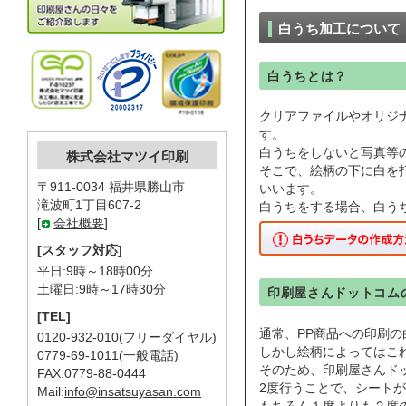
白うち加工について
白うちとは？
クリアファイルやオリジナ
す。
白うちをしないと写真等
株式会社マツイ印刷
そこで、絵柄の下に白を
〒911-0034 福井県勝山市
いいます。
滝波町1丁目607-2
白うちをする場合、白う
[
会社概要
]
[スタッフ対応]
平日:9時～18時00分
土曜日:9時～17時30分
印刷屋さんドットコム
[TEL]
通常、PP商品への印刷の
0120-932-010(フリーダイヤル)
しかし絵柄によってはこ
0779-69-1011(一般電話)
そのため、印刷屋さんド
FAX:0779-88-0444
2度行うことで、シート
Mail:
info@insatsuyasan.com