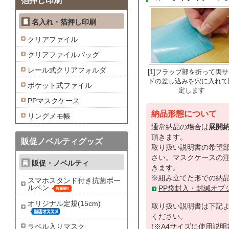
箔押し印刷
名入れ・箔押し印刷
クリアファイル
クリアファイルバッグ
レール式クリアフォルダ
[1]フラップ部を折って両
ドの差し込みを穴に入れて
ポケット式ファイル
定します
PPマスクケース
納品形態について
リングメモ帳
通常納品の場合は
展開
頂きます。
販促ノベルティグッズ
取り扱い説明書の希望
さい。マスクケースの
販促・ノベルティ
きます。
※組み立てた形での納品
スマホスタンド付き抗菌ボー
ルペン
PP袋封入・封緘オプ
オリジナル定規(15cm)
取り扱い説明書は下記
ください。
ラベル入りマスク
(※A4サイズに使用説明