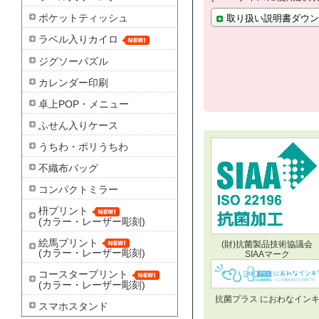
ポケットティッシュ
取り扱い説明書ダウンロ
ラベル入りカイロ
ジグソーパズル
カレンダー印刷
卓上POP・メニュー
ふせん入りケース
うちわ・ポリうちわ
不織布バッグ
コンパクトミラー
枡プリント
(カラー・レーザー彫刻)
絵馬プリント
(財)抗菌製品技術協議会
(カラー・レーザー彫刻)
SIAAマーク
コースタープリント
(カラー・レーザー彫刻)
抗菌プラス におわなイン
スマホスタンド