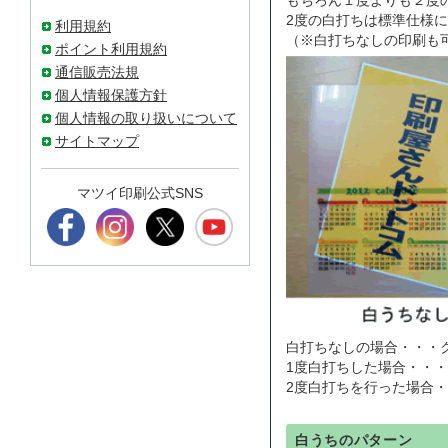
もちろん１度よりも２度
2度の白打ちは標準仕様
利用規約
（※白打ちなしの印刷も
ポイント利用規約
通信販売法規
個人情報保護方針
個人情報の取り扱いについて
サイトマップ
マツイ印刷公式SNS
白打ちなしの場合・・・
1度白打ちした場合・・
2度白打ちを行った場合
白うちのパターン