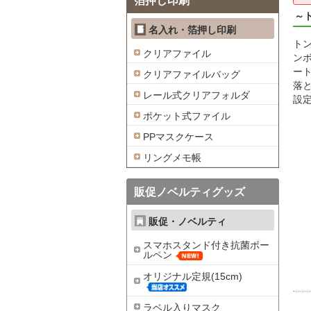
箔押し印刷
～
名入れ・箔押し印刷
ト
クリアファイル
ン
ート
クリアファイルバッグ
落
レール式クリアフォルダ
設
ポケット式ファイル
PPマスクケース
リングメモ帳
販促ノベルティグッズ
販促・ノベルティ
スマホスタンド付き抗菌ボー
ルペン
オリジナル定規(15cm)
ラベル入りマスク