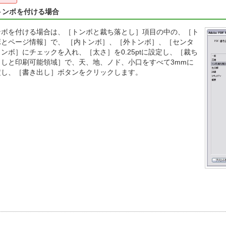
トンボを付ける場合
ンボを付ける場合は、［トンボと裁ち落とし］項目の中の、［ト
ボとページ情報］で、 ［内トンボ］、［外トンボ］、［センタ
ンボ］にチェックを入れ、［太さ］を0.25ptに設定し、［裁ち
としと印刷可能領域］で、天、地、ノド、小口をすべて3mmに
定し、［書き出し］ボタンをクリックします。