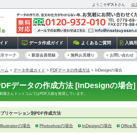
ようこそ
ゲスト
さん
ロ
コム
イド
データ作成ガイド
よくあるご質問
入稿
表示マーク
新規会員登録
無料お見積り
お問い合わせ
ホーム
>
データ作成ガイド
>
PDFデータの作成方法
> InDesignの場合
PDFデータの作成方法 [InDesignの場合]
刷屋さんドットコムではPDF入稿を推奨しています。
アプリケーション別PDF作成方法
Illustratorの場合
Photoshopの場合
InDesignの場合
Offi