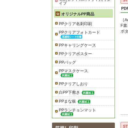
ST
イプ
P
オリジナルPP商品
［A
PPクリア名刺印刷
F
ボ
PPクリアフォトカード
PPキャリングケース
PPクリアポスター
PPバッグ
PPマスクケース
PPクリアしおり
白PP下敷き
PPまな板
PPランチョンマット
ST