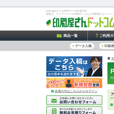
IndesignからのPDFデータ作成方法
型抜き、クリアファイル印刷のことなら印刷屋さんドット
商品一覧
ご利用ガ
データ入稿
印刷
印
会員の方はこちらからログイン