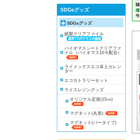
SDGsグッズ
SDGsグッズ
紙製クリアファイル
バイオマスシートクリアファ
イル（バイオマス10％配合）
ライメックスエコ卓上カレン
ダー
エコカトラリーセット
ライスレジングッズ
オリジナル定規(15㎝)
マグネット(丸形)
マグネット(バータイプ)