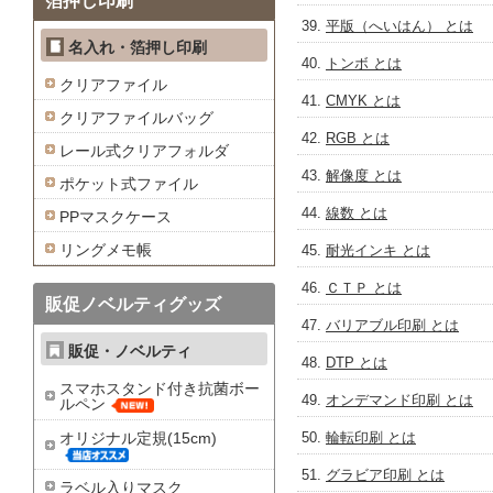
箔押し印刷
平版（へいはん） とは
名入れ・箔押し印刷
トンボ とは
クリアファイル
CMYK とは
クリアファイルバッグ
RGB とは
レール式クリアフォルダ
解像度 とは
ポケット式ファイル
線数 とは
PPマスクケース
リングメモ帳
耐光インキ とは
ＣＴＰ とは
販促ノベルティグッズ
バリアブル印刷 とは
販促・ノベルティ
DTP とは
スマホスタンド付き抗菌ボー
オンデマンド印刷 とは
ルペン
オリジナル定規(15cm)
輪転印刷 とは
グラビア印刷 とは
ラベル入りマスク