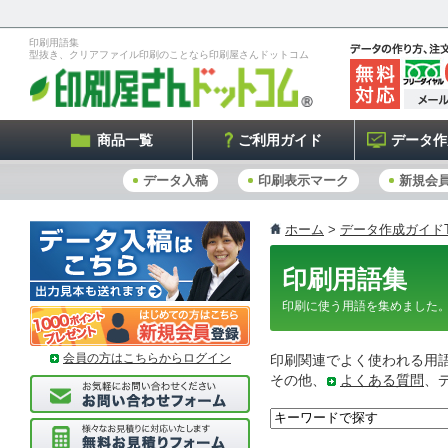
印刷用語集
型抜き、クリアファイル印刷のことなら印刷屋さんドットコム
商品一覧
ご利用ガイド
データ作
データ入稿
印刷表示マーク
新規会
ホーム
>
データ作成ガイドT
印刷用語集
印刷に使う用語を集めました
会員の方はこちらからログイン
印刷関連でよく使われる用
その他、
よくある質問
、