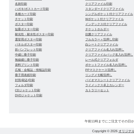
名刺印刷
クリアファイル印刷
ハガキ/ポストカード印刷
スタンダードクリアファイル
各種カード印刷
シングルポケット付クリアファイル
チケット印刷
Wポケット付クリアファイル
ポスター印刷
インデックス付クリアファイル
短冊ポスター印刷
チケットホルダー
耐光性・耐水性ポスター印刷
抗菌クリアファイル
選挙用ポスター印刷
フルカラー＋箔押し印刷
パネルポスター印刷
白シートクリアファイル
折パンフレット印刷
クリアファイル名入れ箔押し
中綴じ冊子印刷
クリアファイルバッグ名入れ箔押し
無線綴じ冊子印刷
レール式クリアフォルダ
資料プリント印刷
ポケットファイル名入れ箔押し
広報・会報誌・情報誌印刷
PPマスクケース箔押し
冊子用表紙印刷
リングメモ帳箔押し
封筒(刷込)印刷
バイオマスシートクリアファイル
フォルダ印刷
ライメックス卓上カレンダー
CDジャケット印刷
カトラリーセット
DVDジャケット印刷
午前11時までにご注文でその日
Copyright © 2026
オリジナ