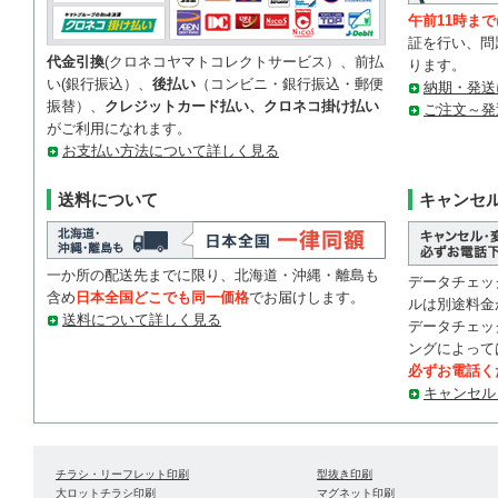
午前11時まで
証を行い、問
代金引換
(クロネコヤマトコレクトサービス）、前払
ります。
い(銀行振込）、
後払い
（コンビニ・銀行振込・郵便
納期・発送
振替）、
クレジットカード払い、クロネコ掛け払い
ご注文～発
がご利用になれます。
お支払い方法について詳しく見る
送料について
キャンセ
一か所の配送先までに限り、北海道・沖縄・離島も
データチェッ
含め
日本全国どこでも同一価格
でお届けします。
ルは別途料金
送料について詳しく見る
データチェッ
ングによって
必ずお電話く
キャンセル
チラシ・リーフレット印刷
型抜き印刷
大ロットチラシ印刷
マグネット印刷