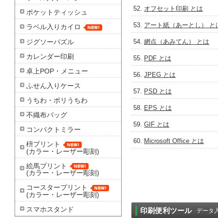
オフセット印刷 とは
ポケットティッシュ
アート紙（あーとし） と
ラベル入りカイロ
ジグソーパズル
網点（あみてん） とは
カレンダー印刷
PDF とは
卓上POP・メニュー
JPEG とは
ふせん入りケース
PSD とは
うちわ・ポリうちわ
EPS とは
不織布バッグ
GIF とは
コンパクトミラー
Microsoft Office とは
枡プリント
(カラー・レーザー彫刻)
絵馬プリント
(カラー・レーザー彫刻)
コースタープリント
(カラー・レーザー彫刻)
スマホスタンド
印刷便利ツール
データ