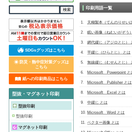
印刷用語一覧
天糊製本（てんのりせいほ
眠い画像（ねむいがぞう）
網代綴じ（アジロとじ） 
SDGsグッズはこちら
平綴じ（ひらとじ） とは
防災・熱中症対策グッズは
無線綴じ（むせんとじ） 
こちら
Microsoft Powerpoint 
紙への印刷商品はこちら
Microsoft Publisher とは
Microsoft Excel とは
型抜・マグネット印刷
中綴じ とは
型抜印刷
Microsoft Word とは
型抜印刷
ベクター画像 とは
マグネット印刷