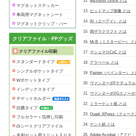
Microsoft Office とは
マグネットステッカー
ビットマップ画像 とは
車両用マグネットシート
AI（エーアイ） とは
マグネットクリップ・バー
両ザラクラフト とは
クリアファイル・PPグッズ
Mr.B（ミスタービー） と
クリアファイル印刷
マシュマロCoC とは
スタンダードタイプ
アラベール とは
シングルポケットタイプ
Painter（ペインター） 
Wポケットタイプ
ヴァンヌーボFナチュラル
インデックスタイプ
ヴァンヌーボVGスノーホ
チケットホルダー
ミラーケント紙 とは
抗菌タイプ
Quark XPress（クォ
フルカラー＋箔押し印刷
ケント紙 とは
白シートクリアファイル
Adobe Acrobat（ア
名刺セット用スリット入りタ