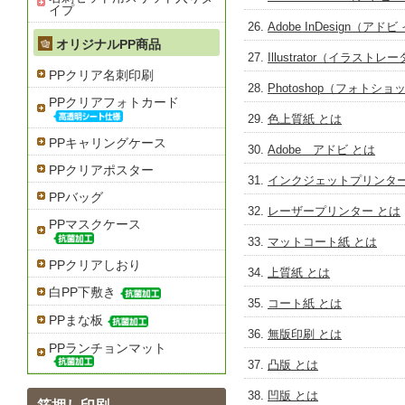
イプ
Adobe InDesign（ア
オリジナルPP商品
Illustrator（イラストレ
PPクリア名刺印刷
Photoshop（フォトショ
PPクリアフォトカード
色上質紙 とは
PPキャリングケース
Adobe アドビ とは
PPクリアポスター
インクジェットプリンター
PPバッグ
レーザープリンター とは
PPマスクケース
マットコート紙 とは
PPクリアしおり
上質紙 とは
白PP下敷き
コート紙 とは
PPまな板
無版印刷 とは
PPランチョンマット
凸版 とは
凹版 とは